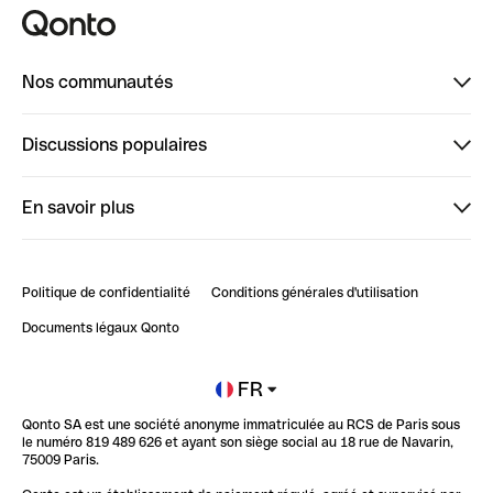
Nos communautés
Finpal
Discussions populaires
StrongHer
Bienvenue sur StrongHer : le guide pour bien dé...
En savoir plus
ClubQonto
Bienvenue sur Finpal : le guide pour bien démarrer
Compte pro en ligne
Retour d’expérience : Agrégation de Comptes Qonto
Politique de confidentialité
Conditions générales d'utilisation
Blog
Impact de l'IA sur les carrières/productivité
Documents légaux Qonto
Newsroom
Ouvrir un compte
FR
Qonto SA est une société anonyme immatriculée au RCS de Paris sous
Glossaire finance
le numéro 819 489 626 et ayant son siège social au 18 rue de Navarin,
75009 Paris.