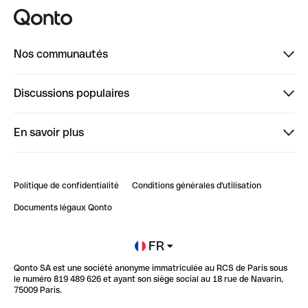
Nos communautés
Finpal
Discussions populaires
StrongHer
Bienvenue sur StrongHer : le guide pour bien dé...
En savoir plus
ClubQonto
Bienvenue sur Finpal : le guide pour bien démarrer
Compte pro en ligne
Retour d’expérience : Agrégation de Comptes Qonto
Politique de confidentialité
Conditions générales d'utilisation
Blog
Impact de l'IA sur les carrières/productivité
Documents légaux Qonto
Newsroom
Ouvrir un compte
FR
Qonto SA est une société anonyme immatriculée au RCS de Paris sous
Glossaire finance
le numéro 819 489 626 et ayant son siège social au 18 rue de Navarin,
75009 Paris.