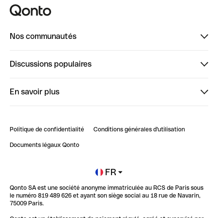
Nos communautés
Finpal
Discussions populaires
StrongHer
Bienvenue sur StrongHer : le guide pour bien dé...
En savoir plus
ClubQonto
Bienvenue sur Finpal : le guide pour bien démarrer
Compte pro en ligne
Retour d’expérience : Agrégation de Comptes Qonto
Politique de confidentialité
Conditions générales d'utilisation
Blog
Impact de l'IA sur les carrières/productivité
Documents légaux Qonto
Newsroom
Ouvrir un compte
FR
Qonto SA est une société anonyme immatriculée au RCS de Paris sous
Glossaire finance
le numéro 819 489 626 et ayant son siège social au 18 rue de Navarin,
75009 Paris.