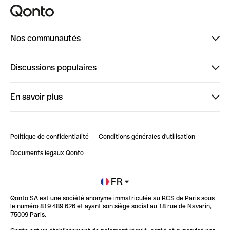
Nos communautés
Finpal
Discussions populaires
StrongHer
Bienvenue sur StrongHer : le guide pour bien dé...
En savoir plus
ClubQonto
Bienvenue sur Finpal : le guide pour bien démarrer
Compte pro en ligne
Retour d’expérience : Agrégation de Comptes Qonto
Politique de confidentialité
Conditions générales d'utilisation
Blog
Impact de l'IA sur les carrières/productivité
Documents légaux Qonto
Newsroom
Ouvrir un compte
FR
Qonto SA est une société anonyme immatriculée au RCS de Paris sous
Glossaire finance
le numéro 819 489 626 et ayant son siège social au 18 rue de Navarin,
75009 Paris.