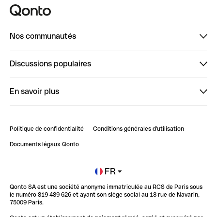
Nos communautés
Finpal
Discussions populaires
StrongHer
Bienvenue sur StrongHer : le guide pour bien dé...
En savoir plus
ClubQonto
Bienvenue sur Finpal : le guide pour bien démarrer
Compte pro en ligne
Retour d’expérience : Agrégation de Comptes Qonto
Politique de confidentialité
Conditions générales d'utilisation
Blog
Impact de l'IA sur les carrières/productivité
Documents légaux Qonto
Newsroom
Ouvrir un compte
FR
Qonto SA est une société anonyme immatriculée au RCS de Paris sous
Glossaire finance
le numéro 819 489 626 et ayant son siège social au 18 rue de Navarin,
75009 Paris.