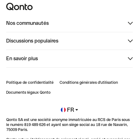
Nos communautés
Finpal
Discussions populaires
StrongHer
Bienvenue sur StrongHer : le guide pour bien dé...
En savoir plus
ClubQonto
Bienvenue sur Finpal : le guide pour bien démarrer
Compte pro en ligne
Retour d’expérience : Agrégation de Comptes Qonto
Politique de confidentialité
Conditions générales d'utilisation
Blog
Impact de l'IA sur les carrières/productivité
Documents légaux Qonto
Newsroom
Ouvrir un compte
FR
Qonto SA est une société anonyme immatriculée au RCS de Paris sous
Glossaire finance
le numéro 819 489 626 et ayant son siège social au 18 rue de Navarin,
75009 Paris.