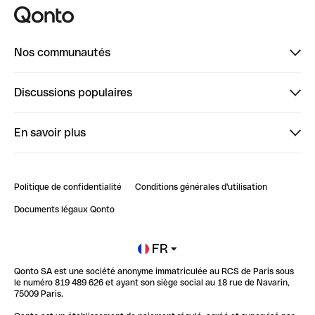
Nos communautés
Finpal
Discussions populaires
StrongHer
Bienvenue sur StrongHer : le guide pour bien dé...
En savoir plus
ClubQonto
Bienvenue sur Finpal : le guide pour bien démarrer
Compte pro en ligne
Retour d’expérience : Agrégation de Comptes Qonto
Politique de confidentialité
Conditions générales d'utilisation
Blog
Impact de l'IA sur les carrières/productivité
Documents légaux Qonto
Newsroom
Ouvrir un compte
FR
Qonto SA est une société anonyme immatriculée au RCS de Paris sous
Glossaire finance
le numéro 819 489 626 et ayant son siège social au 18 rue de Navarin,
75009 Paris.