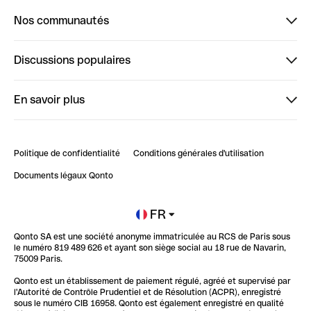
Nos communautés
Finpal
Discussions populaires
StrongHer
Bienvenue sur StrongHer : le guide pour bien dé...
En savoir plus
ClubQonto
Bienvenue sur Finpal : le guide pour bien démarrer
Compte pro en ligne
Retour d’expérience : Agrégation de Comptes Qonto
Politique de confidentialité
Conditions générales d'utilisation
Blog
Impact de l'IA sur les carrières/productivité
Documents légaux Qonto
Newsroom
Ouvrir un compte
FR
Qonto SA est une société anonyme immatriculée au RCS de Paris sous
Glossaire finance
le numéro 819 489 626 et ayant son siège social au 18 rue de Navarin,
75009 Paris.
Qonto est un établissement de paiement régulé, agréé et supervisé par
l'Autorité de Contrôle Prudentiel et de Résolution (ACPR), enregistré
sous le numéro CIB 16958. Qonto est également enregistré en qualité