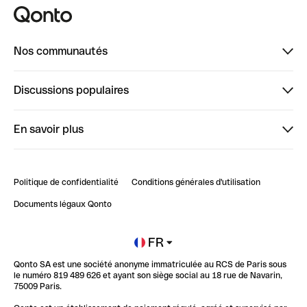
Nos communautés
Finpal
Discussions populaires
StrongHer
Bienvenue sur StrongHer : le guide pour bien dé...
En savoir plus
ClubQonto
Bienvenue sur Finpal : le guide pour bien démarrer
Compte pro en ligne
Retour d’expérience : Agrégation de Comptes Qonto
Politique de confidentialité
Conditions générales d'utilisation
Blog
Impact de l'IA sur les carrières/productivité
Documents légaux Qonto
Newsroom
Ouvrir un compte
FR
Qonto SA est une société anonyme immatriculée au RCS de Paris sous
Glossaire finance
le numéro 819 489 626 et ayant son siège social au 18 rue de Navarin,
75009 Paris.