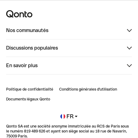
Nos communautés
Finpal
Discussions populaires
StrongHer
Bienvenue sur StrongHer : le guide pour bien dé...
En savoir plus
ClubQonto
Bienvenue sur Finpal : le guide pour bien démarrer
Compte pro en ligne
Retour d’expérience : Agrégation de Comptes Qonto
Politique de confidentialité
Conditions générales d'utilisation
Blog
Impact de l'IA sur les carrières/productivité
Documents légaux Qonto
Newsroom
Ouvrir un compte
FR
Qonto SA est une société anonyme immatriculée au RCS de Paris sous
Glossaire finance
le numéro 819 489 626 et ayant son siège social au 18 rue de Navarin,
75009 Paris.