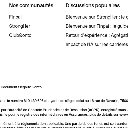
Nos communautés
Discussions populaires
Finpal
Bienvenue sur StrongHer : le g
StrongHer
Bienvenue sur Finpal : le guid
ClubQonto
Retour d’expérience : Agréga
Impact de l'IA sur les carrière
Documents légaux Qonto
us le numéro 819 489 626 et ayant son siège social au 18 rue de Navarin, 7500
par l'Autorité de Contrôle Prudentiel et de Résolution (ACPR), enregistré sous
me pour le registre des intermédiaires en Assurances, plus de détails sur www.o
ormément à la réglementation applicable. Une partie de ces fonds est soit canto