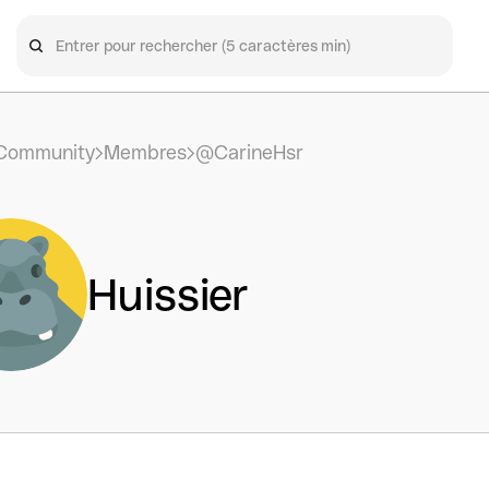
Community
Membres
@CarineHsr
Huissier