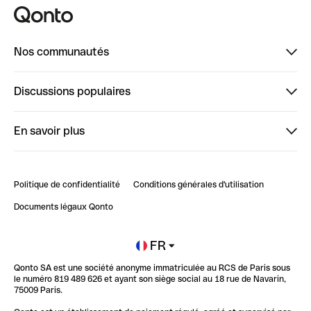
Nos communautés
Finpal
Discussions populaires
StrongHer
Bienvenue sur StrongHer : le guide pour bien dé...
En savoir plus
ClubQonto
Bienvenue sur Finpal : le guide pour bien démarrer
Compte pro en ligne
Retour d’expérience : Agrégation de Comptes Qonto
Politique de confidentialité
Conditions générales d'utilisation
Blog
Impact de l'IA sur les carrières/productivité
Documents légaux Qonto
Newsroom
Ouvrir un compte
FR
Qonto SA est une société anonyme immatriculée au RCS de Paris sous
Glossaire finance
le numéro 819 489 626 et ayant son siège social au 18 rue de Navarin,
75009 Paris.