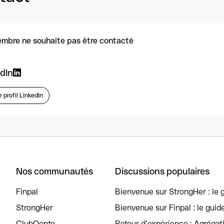
mbre ne souhaite pas être contacté
dIn
e profil LinkedIn
Nos communautés
Discussions populaires
Finpal
Bienvenue sur StrongHer : le g
StrongHer
Bienvenue sur Finpal : le guid
ClubQonto
Retour d’expérience : Agréga