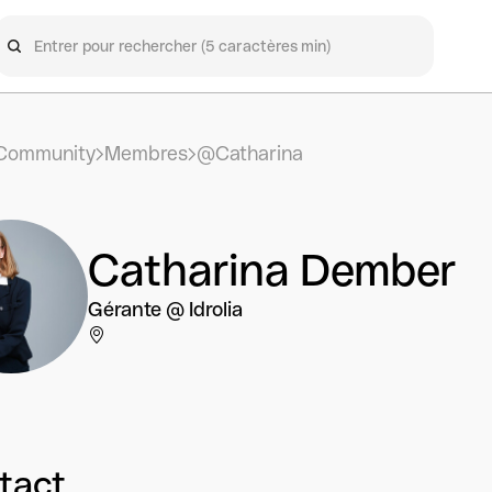
Community
Membres
@Catharina
Catharina Dember
Gérante @ Idrolia
tact