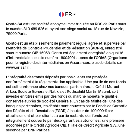
Newsroom
Ouvrir un compte
FR
Qonto SA est une société anonyme immatriculée au RCS de Paris sous
Glossaire finance
le numéro 819 489 626 et ayant son siège social au 18 rue de Navarin,
75009 Paris.
Qonto est un établissement de paiement régulé, agréé et supervisé par
l'Autorité de Contrôle Prudentiel et de Résolution (ACPR), enregistré
sous le numéro CIB 16958. Qonto est également enregistré en qualité
d’intermédiaire sous le numéro 18004091 auprès de l’ORIAS (Organisme
pour le registre des intermédiaires en Assurances, plus de détails sur
www.orias.fr).
L'intégralité des fonds déposés par nos clients est protégée
conformément à la réglementation applicable. Une partie de ces fonds
est soit cantonnée chez nos banques partenaires, le Crédit Mutuel
Arkéa, Société Générale, Natixis et Rothschild Martin Maurel, soit
investie en titres émis par des fonds du marché monétaire qualifié,
conservés auprès de Société Générale. En cas de faillite de l’une des
banques partenaires, les dépôts sont couverts par le Fonds de Garantie
des Dépôts et de Résolution (FGDR) à hauteur de 100 000 € par
établissement et par client. La partie restante des fonds est
intégralement couverte par deux garanties autonomes : une première
accordée par le Crédit Agricole CIB, filiale de Crédit Agricole S.A., une
seconde par BNP Paribas.