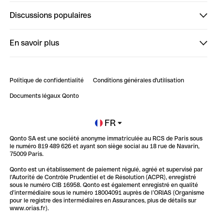
Finpal
Discussions populaires
StrongHer
Bienvenue sur StrongHer : le guide pour bien dé...
En savoir plus
ClubQonto
Bienvenue sur Finpal : le guide pour bien démarrer
Compte pro en ligne
Retour d’expérience : Agrégation de Comptes Qonto
Politique de confidentialité
Conditions générales d'utilisation
Blog
Impact de l'IA sur les carrières/productivité
Documents légaux Qonto
Newsroom
Ouvrir un compte
FR
Qonto SA est une société anonyme immatriculée au RCS de Paris sous
Glossaire finance
le numéro 819 489 626 et ayant son siège social au 18 rue de Navarin,
75009 Paris.
Qonto est un établissement de paiement régulé, agréé et supervisé par
l'Autorité de Contrôle Prudentiel et de Résolution (ACPR), enregistré
sous le numéro CIB 16958. Qonto est également enregistré en qualité
d’intermédiaire sous le numéro 18004091 auprès de l’ORIAS (Organisme
pour le registre des intermédiaires en Assurances, plus de détails sur
www.orias.fr).