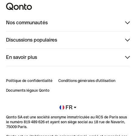
Nos communautés
Finpal
Discussions populaires
StrongHer
Bienvenue sur StrongHer : le guide pour bien dé...
En savoir plus
ClubQonto
Bienvenue sur Finpal : le guide pour bien démarrer
Compte pro en ligne
Retour d’expérience : Agrégation de Comptes Qonto
Politique de confidentialité
Conditions générales d'utilisation
Blog
Impact de l'IA sur les carrières/productivité
Documents légaux Qonto
Newsroom
Ouvrir un compte
FR
Qonto SA est une société anonyme immatriculée au RCS de Paris sous
Glossaire finance
le numéro 819 489 626 et ayant son siège social au 18 rue de Navarin,
75009 Paris.