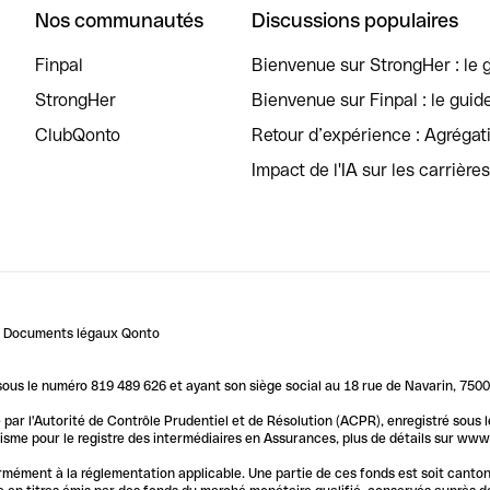
Nos communautés
Discussions populaires
Finpal
Bienvenue sur StrongHer : le g
StrongHer
Bienvenue sur Finpal : le guid
ClubQonto
Retour d’expérience : Agréga
Impact de l'IA sur les carrière
Documents légaux Qonto
us le numéro 819 489 626 et ayant son siège social au 18 rue de Navarin, 7500
par l'Autorité de Contrôle Prudentiel et de Résolution (ACPR), enregistré sous
me pour le registre des intermédiaires en Assurances, plus de détails sur www.o
ormément à la réglementation applicable. Une partie de ces fonds est soit canto