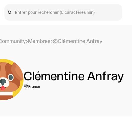
Community
Membres
@Clémentine Anfray
Clémentine Anfray
France