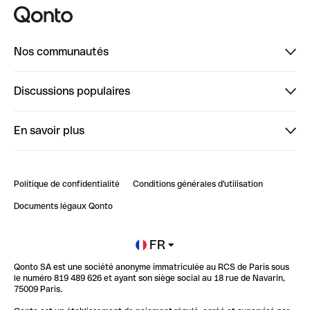
Nos communautés
Finpal
Discussions populaires
StrongHer
Bienvenue sur StrongHer : le guide pour bien dé...
En savoir plus
ClubQonto
Bienvenue sur Finpal : le guide pour bien démarrer
Compte pro en ligne
Retour d’expérience : Agrégation de Comptes Qonto
Politique de confidentialité
Conditions générales d'utilisation
Blog
Impact de l'IA sur les carrières/productivité
Documents légaux Qonto
Newsroom
Ouvrir un compte
FR
Qonto SA est une société anonyme immatriculée au RCS de Paris sous
Glossaire finance
le numéro 819 489 626 et ayant son siège social au 18 rue de Navarin,
75009 Paris.