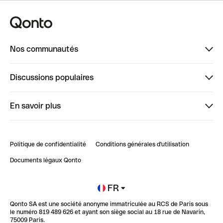
Nos communautés
Finpal
Discussions populaires
StrongHer
Bienvenue sur StrongHer : le guide pour bien dé...
En savoir plus
ClubQonto
Bienvenue sur Finpal : le guide pour bien démarrer
Compte pro en ligne
Retour d’expérience : Agrégation de Comptes Qonto
Politique de confidentialité
Conditions générales d'utilisation
Blog
Impact de l'IA sur les carrières/productivité
Documents légaux Qonto
Newsroom
Ouvrir un compte
FR
Qonto SA est une société anonyme immatriculée au RCS de Paris sous
Glossaire finance
le numéro 819 489 626 et ayant son siège social au 18 rue de Navarin,
75009 Paris.