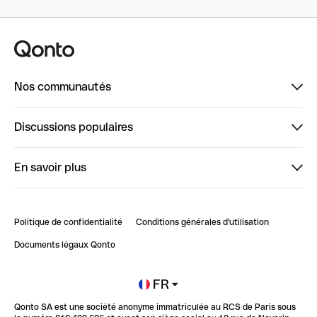
Nos communautés
Finpal
Discussions populaires
StrongHer
Bienvenue sur StrongHer : le guide pour bien dé...
En savoir plus
ClubQonto
Bienvenue sur Finpal : le guide pour bien démarrer
Compte pro en ligne
Retour d’expérience : Agrégation de Comptes Qonto
Politique de confidentialité
Conditions générales d'utilisation
Blog
Impact de l'IA sur les carrières/productivité
Documents légaux Qonto
Newsroom
Ouvrir un compte
FR
Qonto SA est une société anonyme immatriculée au RCS de Paris sous
Glossaire finance