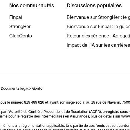
Nos communautés
Discussions populaires
Finpal
Bienvenue sur StrongHer : le g
StrongHer
Bienvenue sur Finpal : le guid
ClubQonto
Retour d’expérience : Agréga
Impact de l'IA sur les carrière
Documents légaux Qonto
us le numéro 819 489 626 et ayant son siège social au 18 rue de Navarin, 7500
par l'Autorité de Contrôle Prudentiel et de Résolution (ACPR), enregistré sous
me pour le registre des intermédiaires en Assurances, plus de détails sur www.o
ormément à la réglementation applicable. Une partie de ces fonds est soit canto