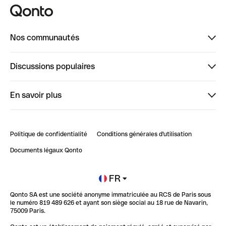
Nos communautés
Finpal
Discussions populaires
StrongHer
Bienvenue sur StrongHer : le guide pour bien dé...
En savoir plus
ClubQonto
Bienvenue sur Finpal : le guide pour bien démarrer
Compte pro en ligne
Retour d’expérience : Agrégation de Comptes Qonto
Politique de confidentialité
Conditions générales d'utilisation
Blog
Impact de l'IA sur les carrières/productivité
Documents légaux Qonto
Newsroom
Ouvrir un compte
FR
Qonto SA est une société anonyme immatriculée au RCS de Paris sous
Glossaire finance
le numéro 819 489 626 et ayant son siège social au 18 rue de Navarin,
75009 Paris.