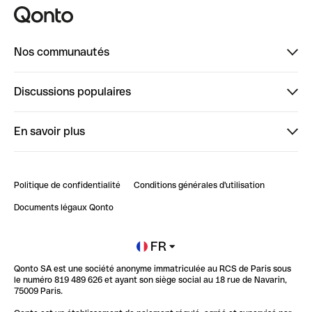
Nos communautés
Finpal
Discussions populaires
StrongHer
Bienvenue sur StrongHer : le guide pour bien dé...
En savoir plus
ClubQonto
Bienvenue sur Finpal : le guide pour bien démarrer
Compte pro en ligne
Retour d’expérience : Agrégation de Comptes Qonto
Politique de confidentialité
Conditions générales d'utilisation
Blog
Impact de l'IA sur les carrières/productivité
Documents légaux Qonto
Newsroom
Ouvrir un compte
FR
Qonto SA est une société anonyme immatriculée au RCS de Paris sous
Glossaire finance
le numéro 819 489 626 et ayant son siège social au 18 rue de Navarin,
75009 Paris.