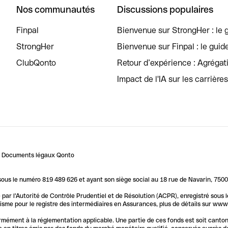
Nos communautés
Discussions populaires
Finpal
Bienvenue sur StrongHer : le g
StrongHer
Bienvenue sur Finpal : le guid
ClubQonto
Retour d’expérience : Agréga
Impact de l'IA sur les carrière
Documents légaux Qonto
us le numéro 819 489 626 et ayant son siège social au 18 rue de Navarin, 7500
par l'Autorité de Contrôle Prudentiel et de Résolution (ACPR), enregistré sous
me pour le registre des intermédiaires en Assurances, plus de détails sur www.o
ormément à la réglementation applicable. Une partie de ces fonds est soit canto