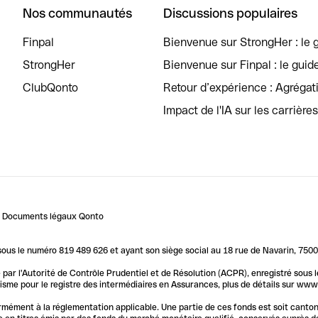
Nos communautés
Discussions populaires
Finpal
Bienvenue sur StrongHer : le g
StrongHer
Bienvenue sur Finpal : le guid
ClubQonto
Retour d’expérience : Agréga
Impact de l'IA sur les carrière
Documents légaux Qonto
us le numéro 819 489 626 et ayant son siège social au 18 rue de Navarin, 7500
par l'Autorité de Contrôle Prudentiel et de Résolution (ACPR), enregistré sous
me pour le registre des intermédiaires en Assurances, plus de détails sur www.o
ormément à la réglementation applicable. Une partie de ces fonds est soit canto