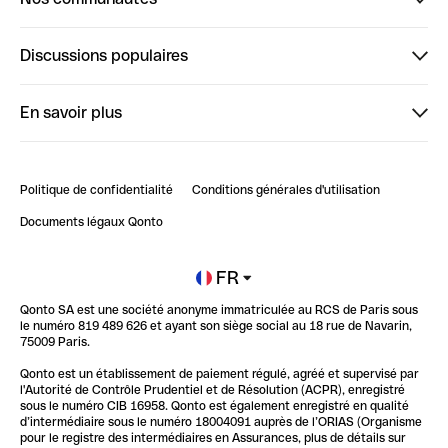
Finpal
Discussions populaires
StrongHer
Bienvenue sur StrongHer : le guide pour bien dé...
En savoir plus
ClubQonto
Bienvenue sur Finpal : le guide pour bien démarrer
Compte pro en ligne
Retour d’expérience : Agrégation de Comptes Qonto
Politique de confidentialité
Conditions générales d'utilisation
Blog
Impact de l'IA sur les carrières/productivité
Documents légaux Qonto
Newsroom
Ouvrir un compte
FR
Qonto SA est une société anonyme immatriculée au RCS de Paris sous
Glossaire finance
le numéro 819 489 626 et ayant son siège social au 18 rue de Navarin,
75009 Paris.
Qonto est un établissement de paiement régulé, agréé et supervisé par
l'Autorité de Contrôle Prudentiel et de Résolution (ACPR), enregistré
sous le numéro CIB 16958. Qonto est également enregistré en qualité
d’intermédiaire sous le numéro 18004091 auprès de l’ORIAS (Organisme
pour le registre des intermédiaires en Assurances, plus de détails sur