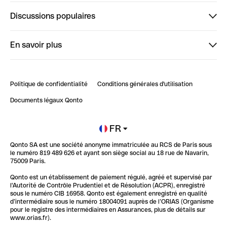
Finpal
Discussions populaires
StrongHer
Bienvenue sur StrongHer : le guide pour bien dé...
En savoir plus
ClubQonto
Bienvenue sur Finpal : le guide pour bien démarrer
Compte pro en ligne
Retour d’expérience : Agrégation de Comptes Qonto
Politique de confidentialité
Conditions générales d'utilisation
Blog
Impact de l'IA sur les carrières/productivité
Documents légaux Qonto
Newsroom
Ouvrir un compte
FR
Qonto SA est une société anonyme immatriculée au RCS de Paris sous
Glossaire finance
le numéro 819 489 626 et ayant son siège social au 18 rue de Navarin,
75009 Paris.
Qonto est un établissement de paiement régulé, agréé et supervisé par
l'Autorité de Contrôle Prudentiel et de Résolution (ACPR), enregistré
sous le numéro CIB 16958. Qonto est également enregistré en qualité
d’intermédiaire sous le numéro 18004091 auprès de l’ORIAS (Organisme
pour le registre des intermédiaires en Assurances, plus de détails sur
www.orias.fr).