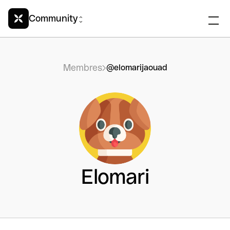
Community
Membres
@elomarijaouad
Elomari