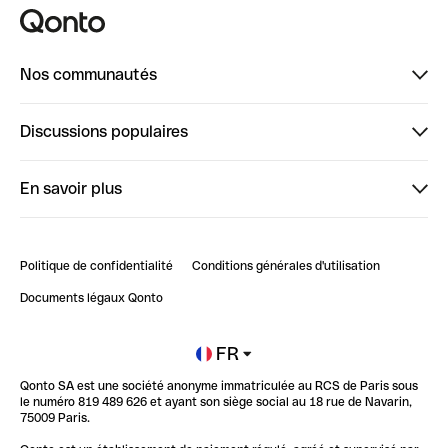
Nos communautés
Finpal
Discussions populaires
StrongHer
Bienvenue sur StrongHer : le guide pour bien dé...
En savoir plus
ClubQonto
Bienvenue sur Finpal : le guide pour bien démarrer
Compte pro en ligne
Retour d’expérience : Agrégation de Comptes Qonto
Politique de confidentialité
Conditions générales d'utilisation
Blog
Impact de l'IA sur les carrières/productivité
Documents légaux Qonto
Newsroom
Ouvrir un compte
FR
Qonto SA est une société anonyme immatriculée au RCS de Paris sous
Glossaire finance
le numéro 819 489 626 et ayant son siège social au 18 rue de Navarin,
75009 Paris.