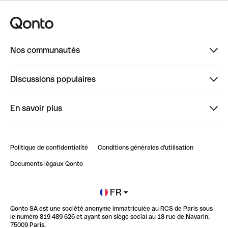
Nos communautés
Finpal
Discussions populaires
StrongHer
Bienvenue sur StrongHer : le guide pour bien dé...
En savoir plus
ClubQonto
Bienvenue sur Finpal : le guide pour bien démarrer
Compte pro en ligne
Retour d’expérience : Agrégation de Comptes Qonto
Politique de confidentialité
Conditions générales d'utilisation
Blog
Impact de l'IA sur les carrières/productivité
Documents légaux Qonto
Newsroom
Ouvrir un compte
FR
Qonto SA est une société anonyme immatriculée au RCS de Paris sous
Glossaire finance
le numéro 819 489 626 et ayant son siège social au 18 rue de Navarin,
75009 Paris.