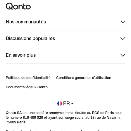
Nos communautés
Finpal
Discussions populaires
StrongHer
Bienvenue sur StrongHer : le guide pour bien dé...
En savoir plus
ClubQonto
Bienvenue sur Finpal : le guide pour bien démarrer
Compte pro en ligne
Retour d’expérience : Agrégation de Comptes Qonto
Politique de confidentialité
Conditions générales d'utilisation
Blog
Impact de l'IA sur les carrières/productivité
Documents légaux Qonto
Newsroom
Ouvrir un compte
FR
Qonto SA est une société anonyme immatriculée au RCS de Paris sous
Glossaire finance
le numéro 819 489 626 et ayant son siège social au 18 rue de Navarin,
75009 Paris.