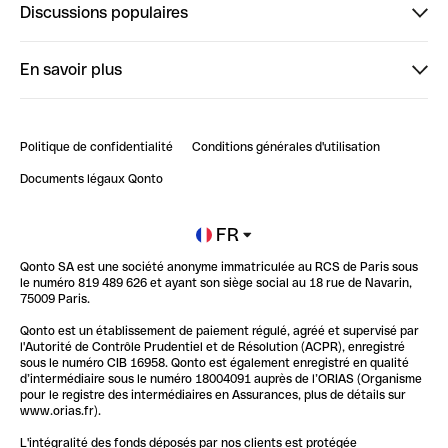
Discussions populaires
StrongHer
Bienvenue sur StrongHer : le guide pour bien dé...
En savoir plus
ClubQonto
Bienvenue sur Finpal : le guide pour bien démarrer
Compte pro en ligne
Retour d’expérience : Agrégation de Comptes Qonto
Politique de confidentialité
Conditions générales d'utilisation
Blog
Impact de l'IA sur les carrières/productivité
Documents légaux Qonto
Newsroom
Ouvrir un compte
FR
Qonto SA est une société anonyme immatriculée au RCS de Paris sous
Glossaire finance
le numéro 819 489 626 et ayant son siège social au 18 rue de Navarin,
75009 Paris.
Qonto est un établissement de paiement régulé, agréé et supervisé par
l'Autorité de Contrôle Prudentiel et de Résolution (ACPR), enregistré
sous le numéro CIB 16958. Qonto est également enregistré en qualité
d’intermédiaire sous le numéro 18004091 auprès de l’ORIAS (Organisme
pour le registre des intermédiaires en Assurances, plus de détails sur
www.orias.fr).
L'intégralité des fonds déposés par nos clients est protégée