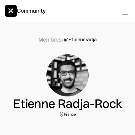
Community
Membres
@Etienneradja
Etienne Radja-Rock
France