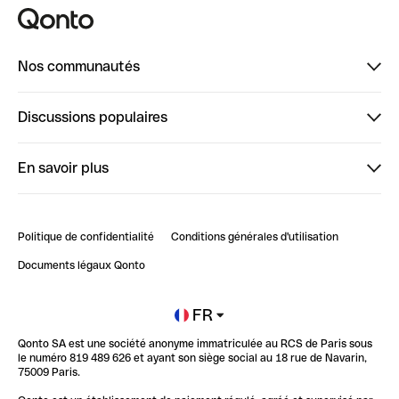
Nos communautés
Finpal
Discussions populaires
StrongHer
Bienvenue sur StrongHer : le guide pour bien dé...
En savoir plus
ClubQonto
Bienvenue sur Finpal : le guide pour bien démarrer
Compte pro en ligne
Retour d’expérience : Agrégation de Comptes Qonto
Politique de confidentialité
Conditions générales d'utilisation
Blog
Impact de l'IA sur les carrières/productivité
Documents légaux Qonto
Newsroom
Ouvrir un compte
FR
Qonto SA est une société anonyme immatriculée au RCS de Paris sous
Glossaire finance
le numéro 819 489 626 et ayant son siège social au 18 rue de Navarin,
75009 Paris.