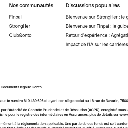
Nos communautés
Discussions populaires
Finpal
Bienvenue sur StrongHer : le g
StrongHer
Bienvenue sur Finpal : le guid
ClubQonto
Retour d’expérience : Agréga
Impact de l'IA sur les carrière
Documents légaux Qonto
us le numéro 819 489 626 et ayant son siège social au 18 rue de Navarin, 7500
par l'Autorité de Contrôle Prudentiel et de Résolution (ACPR), enregistré sous
me pour le registre des intermédiaires en Assurances, plus de détails sur www.o
ormément à la réglementation applicable. Une partie de ces fonds est soit canto