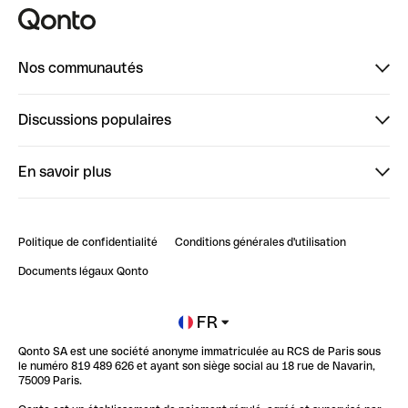
Nos communautés
Finpal
Discussions populaires
StrongHer
Bienvenue sur StrongHer : le guide pour bien dé...
En savoir plus
ClubQonto
Bienvenue sur Finpal : le guide pour bien démarrer
Compte pro en ligne
Retour d’expérience : Agrégation de Comptes Qonto
Politique de confidentialité
Conditions générales d'utilisation
Blog
Impact de l'IA sur les carrières/productivité
Documents légaux Qonto
Newsroom
Ouvrir un compte
FR
Qonto SA est une société anonyme immatriculée au RCS de Paris sous
Glossaire finance
le numéro 819 489 626 et ayant son siège social au 18 rue de Navarin,
75009 Paris.