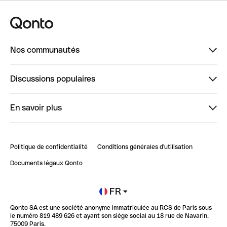
Nos communautés
Finpal
Discussions populaires
StrongHer
Bienvenue sur StrongHer : le guide pour bien dé...
En savoir plus
ClubQonto
Bienvenue sur Finpal : le guide pour bien démarrer
Compte pro en ligne
Retour d’expérience : Agrégation de Comptes Qonto
Politique de confidentialité
Conditions générales d'utilisation
Blog
Impact de l'IA sur les carrières/productivité
Documents légaux Qonto
Newsroom
Ouvrir un compte
FR
Qonto SA est une société anonyme immatriculée au RCS de Paris sous
Glossaire finance
le numéro 819 489 626 et ayant son siège social au 18 rue de Navarin,
75009 Paris.