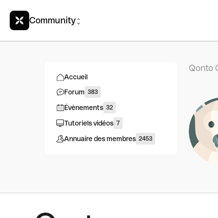
Community
Qonto 
Accueil
Forum
383
Évènements
32
Tutoriels vidéos
7
Annuaire des membres
2453