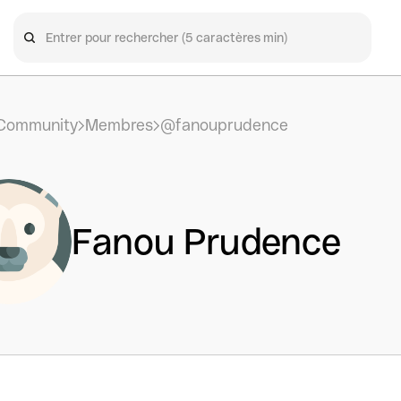
Community
Membres
@fanouprudence
Fanou Prudence