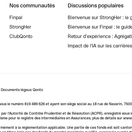
Nos communautés
Discussions populaires
Finpal
Bienvenue sur StrongHer : le g
StrongHer
Bienvenue sur Finpal : le guid
ClubQonto
Retour d’expérience : Agréga
Impact de l'IA sur les carrière
Documents légaux Qonto
us le numéro 819 489 626 et ayant son siège social au 18 rue de Navarin, 7500
par l'Autorité de Contrôle Prudentiel et de Résolution (ACPR), enregistré sous
me pour le registre des intermédiaires en Assurances, plus de détails sur www.o
ormément à la réglementation applicable. Une partie de ces fonds est soit canto