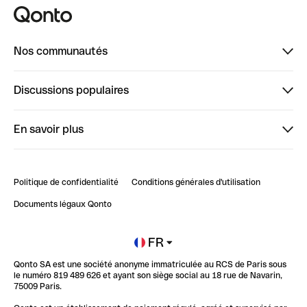
Nos communautés
Finpal
Discussions populaires
StrongHer
Bienvenue sur StrongHer : le guide pour bien dé...
En savoir plus
ClubQonto
Bienvenue sur Finpal : le guide pour bien démarrer
Compte pro en ligne
Retour d’expérience : Agrégation de Comptes Qonto
Politique de confidentialité
Conditions générales d'utilisation
Blog
Impact de l'IA sur les carrières/productivité
Documents légaux Qonto
Newsroom
Ouvrir un compte
FR
Qonto SA est une société anonyme immatriculée au RCS de Paris sous
Glossaire finance
le numéro 819 489 626 et ayant son siège social au 18 rue de Navarin,
75009 Paris.