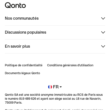
Nos communautés
Finpal
Discussions populaires
StrongHer
Bienvenue sur StrongHer : le guide pour bien dé...
En savoir plus
ClubQonto
Bienvenue sur Finpal : le guide pour bien démarrer
Compte pro en ligne
Retour d’expérience : Agrégation de Comptes Qonto
Politique de confidentialité
Conditions générales d'utilisation
Blog
Impact de l'IA sur les carrières/productivité
Documents légaux Qonto
Newsroom
Ouvrir un compte
FR
Qonto SA est une société anonyme immatriculée au RCS de Paris sous
Glossaire finance
le numéro 819 489 626 et ayant son siège social au 18 rue de Navarin,
75009 Paris.