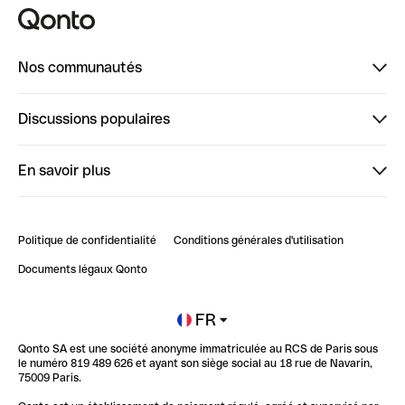
Nos communautés
Finpal
Discussions populaires
StrongHer
Bienvenue sur StrongHer : le guide pour bien dé...
En savoir plus
ClubQonto
Bienvenue sur Finpal : le guide pour bien démarrer
Compte pro en ligne
Retour d’expérience : Agrégation de Comptes Qonto
Politique de confidentialité
Conditions générales d'utilisation
Blog
Impact de l'IA sur les carrières/productivité
Documents légaux Qonto
Newsroom
Ouvrir un compte
FR
Qonto SA est une société anonyme immatriculée au RCS de Paris sous
Glossaire finance
le numéro 819 489 626 et ayant son siège social au 18 rue de Navarin,
75009 Paris.