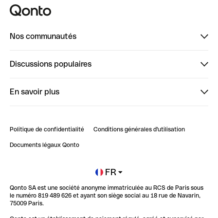
Nos communautés
Finpal
Discussions populaires
StrongHer
Bienvenue sur StrongHer : le guide pour bien dé...
En savoir plus
ClubQonto
Bienvenue sur Finpal : le guide pour bien démarrer
Compte pro en ligne
Retour d’expérience : Agrégation de Comptes Qonto
Politique de confidentialité
Conditions générales d'utilisation
Blog
Impact de l'IA sur les carrières/productivité
Documents légaux Qonto
Newsroom
Ouvrir un compte
FR
Qonto SA est une société anonyme immatriculée au RCS de Paris sous
Glossaire finance
le numéro 819 489 626 et ayant son siège social au 18 rue de Navarin,
75009 Paris.