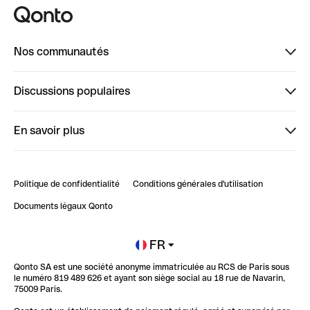
Nos communautés
Finpal
Discussions populaires
StrongHer
Bienvenue sur StrongHer : le guide pour bien dé...
En savoir plus
ClubQonto
Bienvenue sur Finpal : le guide pour bien démarrer
Compte pro en ligne
Retour d’expérience : Agrégation de Comptes Qonto
Politique de confidentialité
Conditions générales d'utilisation
Blog
Impact de l'IA sur les carrières/productivité
Documents légaux Qonto
Newsroom
Ouvrir un compte
FR
Qonto SA est une société anonyme immatriculée au RCS de Paris sous
Glossaire finance
le numéro 819 489 626 et ayant son siège social au 18 rue de Navarin,
75009 Paris.