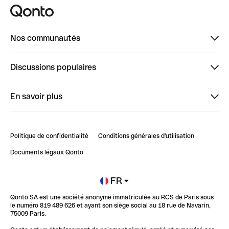
Nos communautés
Finpal
Discussions populaires
StrongHer
Bienvenue sur StrongHer : le guide pour bien dé...
En savoir plus
ClubQonto
Bienvenue sur Finpal : le guide pour bien démarrer
Compte pro en ligne
Retour d’expérience : Agrégation de Comptes Qonto
Politique de confidentialité
Conditions générales d'utilisation
Blog
Impact de l'IA sur les carrières/productivité
Documents légaux Qonto
Newsroom
Ouvrir un compte
FR
Qonto SA est une société anonyme immatriculée au RCS de Paris sous
Glossaire finance
le numéro 819 489 626 et ayant son siège social au 18 rue de Navarin,
75009 Paris.