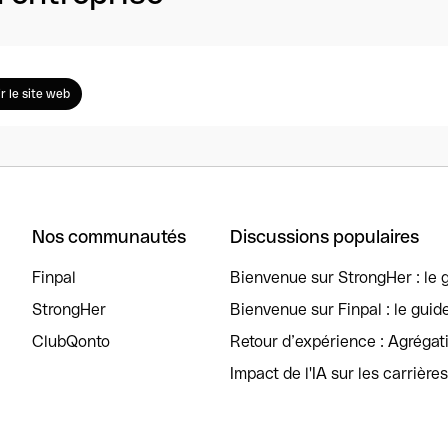
ir le site web
Nos communautés
Discussions populaires
Finpal
Bienvenue sur StrongHer : le g
StrongHer
Bienvenue sur Finpal : le guid
ClubQonto
Retour d’expérience : Agréga
Impact de l'IA sur les carrière