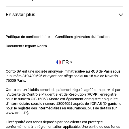
StrongHer
Bienvenue sur StrongHer : le guide pour bien dé...
En savoir plus
ClubQonto
Bienvenue sur Finpal : le guide pour bien démarrer
Compte pro en ligne
Retour d’expérience : Agrégation de Comptes Qonto
Politique de confidentialité
Conditions générales d'utilisation
Blog
Impact de l'IA sur les carrières/productivité
Documents légaux Qonto
Newsroom
Ouvrir un compte
FR
Qonto SA est une société anonyme immatriculée au RCS de Paris sous
Glossaire finance
le numéro 819 489 626 et ayant son siège social au 18 rue de Navarin,
75009 Paris.
Qonto est un établissement de paiement régulé, agréé et supervisé par
l'Autorité de Contrôle Prudentiel et de Résolution (ACPR), enregistré
sous le numéro CIB 16958. Qonto est également enregistré en qualité
d’intermédiaire sous le numéro 18004091 auprès de l’ORIAS (Organisme
pour le registre des intermédiaires en Assurances, plus de détails sur
www.orias.fr).
L'intégralité des fonds déposés par nos clients est protégée
conformément à la réglementation applicable. Une partie de ces fonds