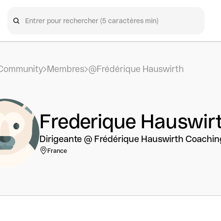
Community
Membres
@Frédérique Hauswirth
Frederique Hauswir
Dirigeante @ Frédérique Hauswirth Coachin
France