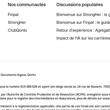
Nos communautés
Discussions populaires
Finpal
Bienvenue sur StrongHer : le g
StrongHer
Bienvenue sur Finpal : le guid
ClubQonto
Retour d’expérience : Agréga
Impact de l'IA sur les carrière
Documents légaux Qonto
us le numéro 819 489 626 et ayant son siège social au 18 rue de Navarin, 7500
par l'Autorité de Contrôle Prudentiel et de Résolution (ACPR), enregistré sous
me pour le registre des intermédiaires en Assurances, plus de détails sur www.o
ormément à la réglementation applicable. Une partie de ces fonds est soit canto