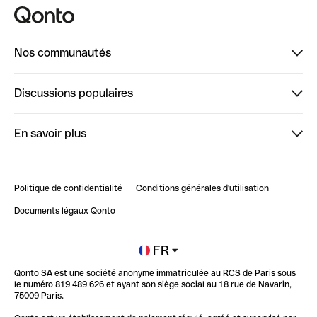
Nos communautés
Finpal
Discussions populaires
StrongHer
Bienvenue sur StrongHer : le guide pour bien dé...
En savoir plus
ClubQonto
Bienvenue sur Finpal : le guide pour bien démarrer
Compte pro en ligne
Retour d’expérience : Agrégation de Comptes Qonto
Politique de confidentialité
Conditions générales d'utilisation
Blog
Impact de l'IA sur les carrières/productivité
Documents légaux Qonto
Newsroom
Ouvrir un compte
FR
Qonto SA est une société anonyme immatriculée au RCS de Paris sous
Glossaire finance
le numéro 819 489 626 et ayant son siège social au 18 rue de Navarin,
75009 Paris.