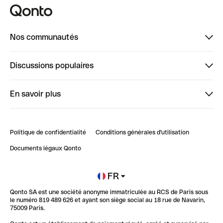
Nos communautés
Finpal
Discussions populaires
StrongHer
Bienvenue sur StrongHer : le guide pour bien dé...
En savoir plus
ClubQonto
Bienvenue sur Finpal : le guide pour bien démarrer
Compte pro en ligne
Retour d’expérience : Agrégation de Comptes Qonto
Politique de confidentialité
Conditions générales d'utilisation
Blog
Impact de l'IA sur les carrières/productivité
Documents légaux Qonto
Newsroom
Ouvrir un compte
FR
Qonto SA est une société anonyme immatriculée au RCS de Paris sous
Glossaire finance
le numéro 819 489 626 et ayant son siège social au 18 rue de Navarin,
75009 Paris.