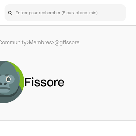
Community
Membres
@gfissore
Fissore