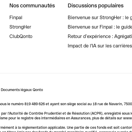
Nos communautés
Discussions populaires
Finpal
Bienvenue sur StrongHer : le g
StrongHer
Bienvenue sur Finpal : le guid
ClubQonto
Retour d’expérience : Agréga
Impact de l'IA sur les carrière
Documents légaux Qonto
us le numéro 819 489 626 et ayant son siège social au 18 rue de Navarin, 7500
par l'Autorité de Contrôle Prudentiel et de Résolution (ACPR), enregistré sous
me pour le registre des intermédiaires en Assurances, plus de détails sur www.o
ormément à la réglementation applicable. Une partie de ces fonds est soit canto