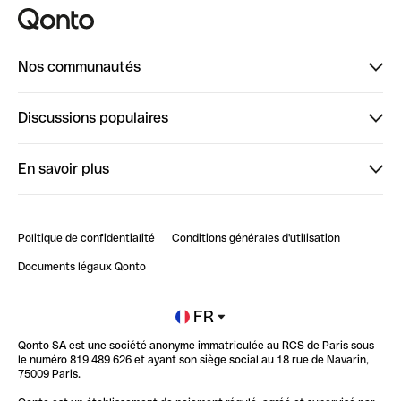
Nos communautés
Finpal
Discussions populaires
StrongHer
Bienvenue sur StrongHer : le guide pour bien dé...
En savoir plus
ClubQonto
Bienvenue sur Finpal : le guide pour bien démarrer
Compte pro en ligne
Retour d’expérience : Agrégation de Comptes Qonto
Politique de confidentialité
Conditions générales d'utilisation
Blog
Impact de l'IA sur les carrières/productivité
Documents légaux Qonto
Newsroom
Ouvrir un compte
FR
Qonto SA est une société anonyme immatriculée au RCS de Paris sous
Glossaire finance
le numéro 819 489 626 et ayant son siège social au 18 rue de Navarin,
75009 Paris.