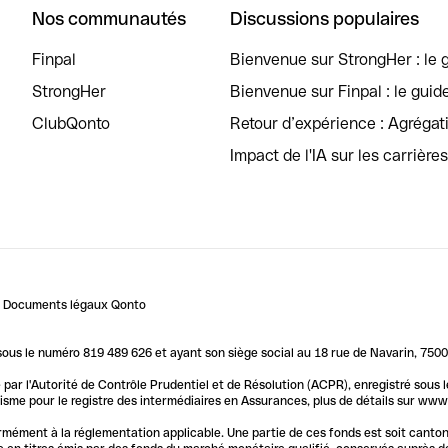
Nos communautés
Discussions populaires
Finpal
Bienvenue sur StrongHer : le g
StrongHer
Bienvenue sur Finpal : le guid
ClubQonto
Retour d’expérience : Agréga
Impact de l'IA sur les carrière
Documents légaux Qonto
us le numéro 819 489 626 et ayant son siège social au 18 rue de Navarin, 7500
par l'Autorité de Contrôle Prudentiel et de Résolution (ACPR), enregistré sous
me pour le registre des intermédiaires en Assurances, plus de détails sur www.o
ormément à la réglementation applicable. Une partie de ces fonds est soit canto