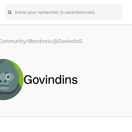
Community
Membres
@GovindinS
Govindins